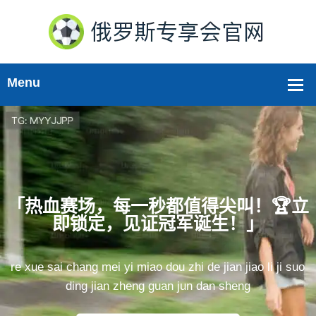
「热血赛场，每一秒都值得尖叫！🏆立
即锁定，见证冠军诞生！」
re xue sai chang mei yi miao dou zhi de jian jiao li ji suo
ding jian zheng guan jun dan sheng